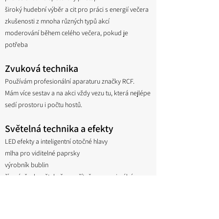
široký hudební výběr a cit pro práci s energií večera
zkušenosti z mnoha různých typů akcí
moderování během celého večera, pokud je
potřeba
Zvuková technika
Používám profesionální aparaturu značky RCF.
Mám více sestav a na akci vždy vezu tu, která nejlépe
sedí prostoru i počtu hostů.
Světelná technika a efekty
LED efekty a inteligentní otočné hlavy
mlha pro viditelné paprsky
výrobník bublin
řízení všech světel přes počítač pro maximální
atmosféru
Energie a přístup