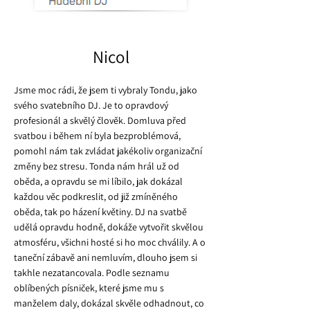
Nicol
Jsme moc rádi, že jsem ti vybraly Tondu, jako
svého svatebního DJ. Je to opravdový
profesionál a skvělý člověk. Domluva před
svatbou i během ní byla bezproblémová,
pomohl nám tak zvládat jakékoliv organizační
změny bez stresu. Tonda nám hrál už od
oběda, a opravdu se mi líbilo, jak dokázal
každou věc podkreslit, od již zmíněného
oběda, tak po házení květiny. DJ na svatbě
udělá opravdu hodně, dokáže vytvořit skvělou
atmosféru, všichni hosté si ho moc chválily. A o
taneční zábavě ani nemluvím, dlouho jsem si
takhle nezatancovala. Podle seznamu
oblíbených písniček, které jsme mu s
manželem daly, dokázal skvěle odhadnout, co