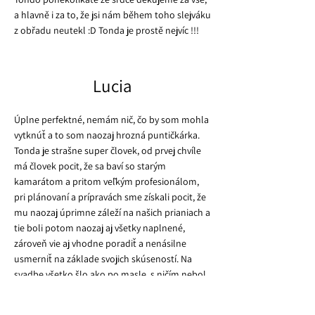
a hlavně i za to, že jsi nám během toho slejváku
z obřadu neutekl :D Tonda je prostě nejvíc !!!
Lucia
Úplne perfektné, nemám nič, čo by som mohla
vytknúť a to som naozaj hrozná puntičkárka.
Tonda je strašne super človek, od prvej chvíle
má človek pocit, že sa baví so starým
kamarátom a pritom veľkým profesionálom,
pri plánovaní a prípravách sme získali pocit, že
mu naozaj úprimne záleží na našich prianiach a
tie boli potom naozaj aj všetky naplnené,
zároveň vie aj vhodne poradiť a nenásilne
usmerniť na základe svojich skúseností. Na
svadbe všetko šlo ako po masle, s ničím nebol
problém, hudba super, svetlá super, parádna
párty, tancovali sme do rána. Tondu bolo vidieť