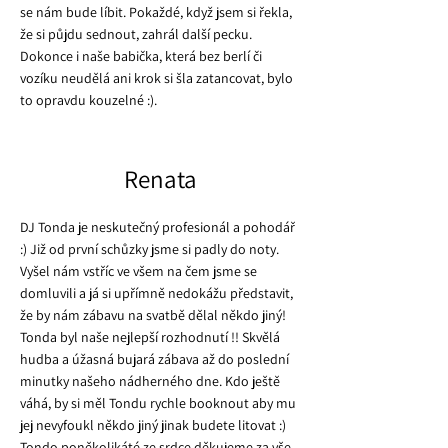
se nám bude líbit. Pokaždé, když jsem si řekla,
že si půjdu sednout, zahrál další pecku.
Dokonce i naše babička, která bez berlí či
vozíku neudělá ani krok si šla zatancovat, bylo
to opravdu kouzelné :).
Renata
DJ Tonda je neskutečný profesionál a pohodář
:) Již od první schůzky jsme si padly do noty.
Vyšel nám vstříc ve všem na čem jsme se
domluvili a já si upřímně nedokážu představit,
že by nám zábavu na svatbě dělal někdo jiný!
Tonda byl naše nejlepší rozhodnutí !! Skvělá
hudba a úžasná bujará zábava až do poslední
minutky našeho nádherného dne. Kdo ještě
váhá, by si měl Tondu rychle booknout aby mu
jej nevyfoukl někdo jiný jinak budete litovat :)
Tondo poněkolikáté ze srdce děkujeme za vše,